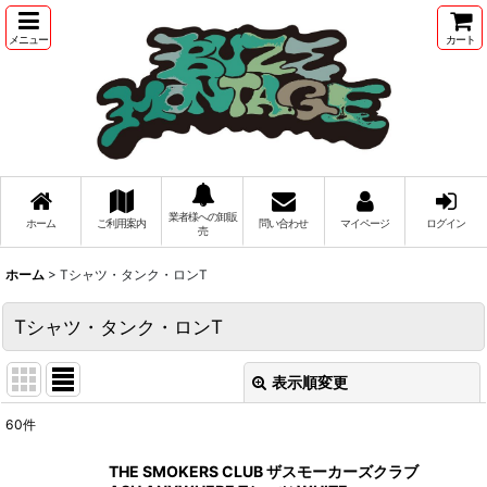
メニュー
カート
業者様への卸販
ホーム
ご利用案内
問い合わせ
マイページ
ログイン
売
ホーム
>
Tシャツ・タンク・ロンT
Tシャツ・タンク・ロンT
表示順変更
閉じる
60
件
表示数
:
THE SMOKERS CLUB ザスモーカーズクラブ