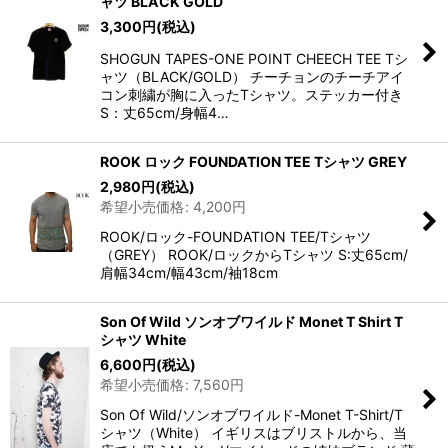
ャツ BLACK GOLD
3,300
円
(税込)
SHOGUN TAPES-ONE POINT CHEECH TEE Tシ
ャツ（BLACK/GOLD） チーチョンのチーチアイ
コン刺繍が胸に入ったTシャツ。ステッカー付き
S：丈65cm/身幅4…
ROOK ロック FOUNDATION TEE Tシャツ GREY
2,980
円
(税込)
希望小売価格
:
4,200
円
ROOK/ロック-FOUNDATION TEE/Tシャツ
（GREY） ROOK/ロックからTシャツ S:丈65cm/
肩幅34cm/幅43cm/袖18cm
Son Of Wild ソンオブワイルド Monet T Shirt T
シャツ White
6,600
円
(税込)
希望小売価格
:
7,560
円
Son Of Wild/ソンオブワイルド-Monet T-Shirt/T
シャツ（White） イギリスはブリストルから、当