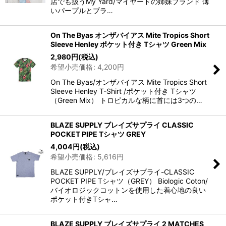
店でも扱うMy Yard/マイヤードの姉妹ブランド 薄
いパープルとブラ…
On The Byas オンザバイアス Mite Tropics Short
Sleeve Henley ポケット付き Tシャツ Green Mix
2,980
円
(税込)
希望小売価格
:
4,200
円
On The Byas/オンザバイアス Mite Tropics Short
Sleeve Henley T-Shirt /ポケット付き Tシャツ
（Green Mix） トロピカルな柄に首には3つの…
BLAZE SUPPLY ブレイズサプライ CLASSIC
POCKET PIPE Tシャツ GREY
4,004
円
(税込)
希望小売価格
:
5,616
円
BLAZE SUPPLY/ブレイズサプライ-CLASSIC
POCKET PIPE Tシャツ（GREY） Biologic Coton/
バイオロジックコットンを使用した着心地の良い
ポケット付きTシャ…
BLAZE SUPPLY ブレイズサプライ 2 MATCHES