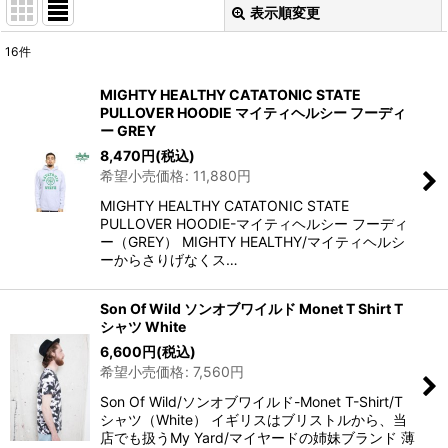
表示順変更
閉じる
16
件
表示数
:
MIGHTY HEALTHY CATATONIC STATE
PULLOVER HOODIE マイティヘルシー フーディ
並び順
:
ー GREY
8,470
円
(税込)
希望小売価格
:
11,880
円
絞り込む
MIGHTY HEALTHY CATATONIC STATE
PULLOVER HOODIE-マイティヘルシー フーディ
ー（GREY） MIGHTY HEALTHY/マイティヘルシ
ーからさりげなくス…
Son Of Wild ソンオブワイルド Monet T Shirt T
シャツ White
6,600
円
(税込)
希望小売価格
:
7,560
円
Son Of Wild/ソンオブワイルド-Monet T-Shirt/T
シャツ（White） イギリスはブリストルから、当
店でも扱うMy Yard/マイヤードの姉妹ブランド 薄