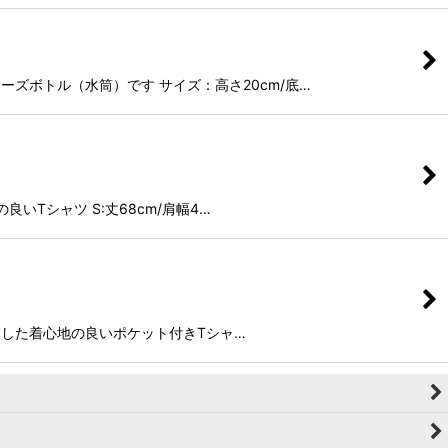
スクイーズボトル（水筒）です サイズ：高さ20cm/底…
地の良いTシャツ S:丈68cm/肩幅4…
ットンを使用した着心地の良いポケット付きTシャ…