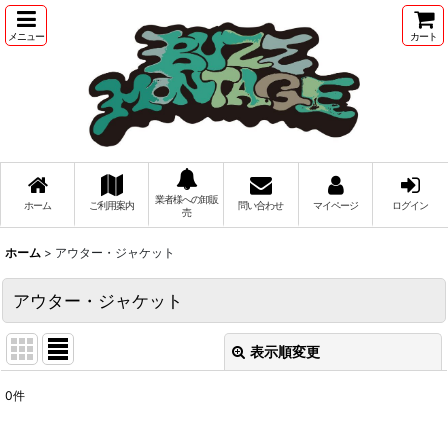
メニュー
カート
業者様への卸販
ホーム
ご利用案内
問い合わせ
マイページ
ログイン
売
ホーム
>
アウター・ジャケット
アウター・ジャケット
表示順変更
閉じる
0
件
表示数
: