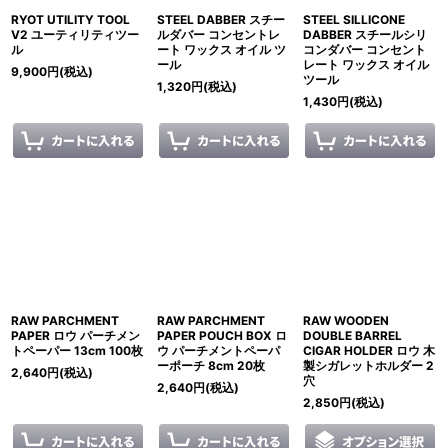
RYOT UTILITY TOOL
STEEL DABBER スチー
STEEL SILLICONE
V2 ユーティリティツー
ルダバー コンセントレ
DABBER スチールシリ
ル
ート ワックス オイル ツ
コンダバー コンセント
ール
レート ワックス オイル
9,900
円
(税込)
ツール
1,320
円
(税込)
1,430
円
(税込)
RAW PARCHMENT
RAW PARCHMENT
RAW WOODEN
PAPER ロウ パーチメン
PAPER POUCH BOX ロ
DOUBLE BARREL
トペーパー 13cm 100枚
ウ パーチメントペーパ
CIGAR HOLDER ロウ 木
ーポーチ 8cm 20枚
製シガレットホルダー 2
2,640
円
(税込)
穴
2,640
円
(税込)
2,850
円
(税込)