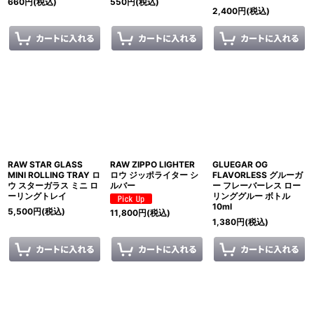
660
円
(税込)
550
円
(税込)
2,400
円
(税込)
RAW STAR GLASS
RAW ZIPPO LIGHTER
GLUEGAR OG
MINI ROLLING TRAY ロ
ロウ ジッポライター シ
FLAVORLESS グルーガ
ウ スターガラス ミニ ロ
ルバー
ー フレーバーレス ロー
ーリングトレイ
リンググルー ボトル
10ml
5,500
円
(税込)
11,800
円
(税込)
1,380
円
(税込)