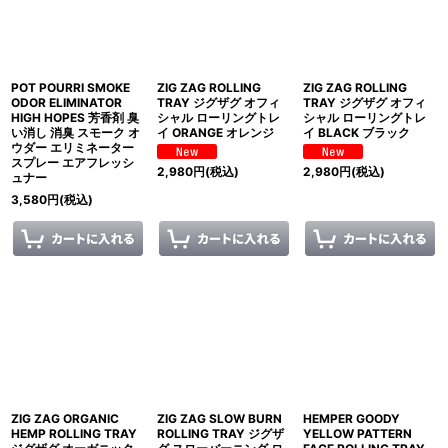
POT POURRI SMOKE
ZIG ZAG ROLLING
ZIG ZAG ROLLING
ODOR ELIMINATOR
TRAY ジグザグ オフィ
TRAY ジグザグ オフィ
HIGH HOPES 芳香剤 臭
シャル ローリングトレ
シャル ローリングトレ
い消し 消臭 スモーク オ
イ ORANGE オレンジ
イ BLACK ブラック
ウダー エリミネーター
スプレー エアフレッシ
2,980
円
(税込)
2,980
円
(税込)
ュナー
3,580
円
(税込)
ZIG ZAG ORGANIC
ZIG ZAG SLOW BURN
HEMPER GOODY
HEMP ROLLING TRAY
ROLLING TRAY ジグザ
YELLOW PATTERN