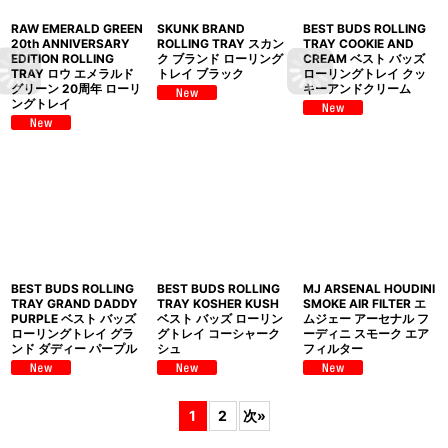
RAW EMERALD GREEN
SKUNK BRAND
BEST BUDS ROLLING
20th ANNIVERSARY
ROLLING TRAY スカン
TRAY COOKIE AND
EDITION ROLLING
ク ブランド ローリング
CREAM ベスト バッズ
TRAY ロウ エメラルド
トレイ ブラック
ローリングトレイ クッ
グリーン 20周年 ローリ
キーアンドクリーム
ングトレイ
BEST BUDS ROLLING
BEST BUDS ROLLING
MJ ARSENAL HOUDINI
TRAY GRAND DADDY
TRAY KOSHER KUSH
SMOKE AIR FILTER エ
PURPLE ベスト バッズ
ベスト バッズ ローリン
ムジェー アーセナル フ
ローリングトレイ グラ
グトレイ コーシャーク
ーディニ スモーク エア
ンド ダディー パープル
シュ
フィルター
1
2
次
»