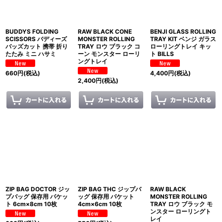
BUDDYS FOLDING
RAW BLACK CONE
BENJI GLASS ROLLING
SCISSORS バディーズ
MONSTER ROLLING
TRAY KIT ベンジ ガラス
バッズカット 携帯 折り
TRAY ロウ ブラック コ
ローリングトレイ キッ
たたみ ミニ ハサミ
ーン モンスター ローリ
ト BILLS
ングトレイ
660
円
(税込)
4,400
円
(税込)
2,400
円
(税込)
ZIP BAG DOCTOR ジッ
ZIP BAG THC ジップバ
RAW BLACK
プバッグ 保存用 パケッ
ッグ 保存用 パケット
MONSTER ROLLING
ト 6cm×8cm 10枚
4cm×6cm 10枚
TRAY ロウ ブラック モ
ンスター ローリングト
レイ