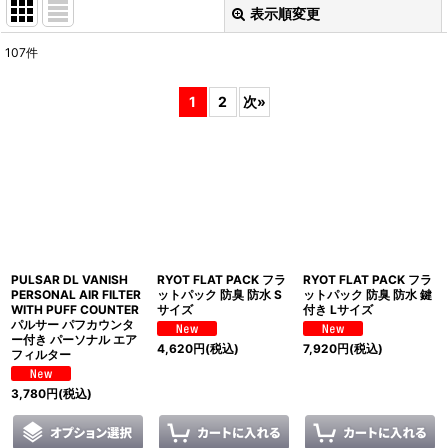
表示順変更
閉じる
107
件
表示数
:
1
2
次
»
並び順
:
絞り込む
PULSAR DL VANISH
RYOT FLAT PACK フラ
RYOT FLAT PACK フラ
PERSONAL AIR FILTER
ットパック 防臭 防水 S
ットパック 防臭 防水 鍵
WITH PUFF COUNTER
サイズ
付き Lサイズ
パルサー パフカウンタ
ー付き パーソナル エア
4,620
円
(税込)
7,920
円
(税込)
フィルター
3,780
円
(税込)