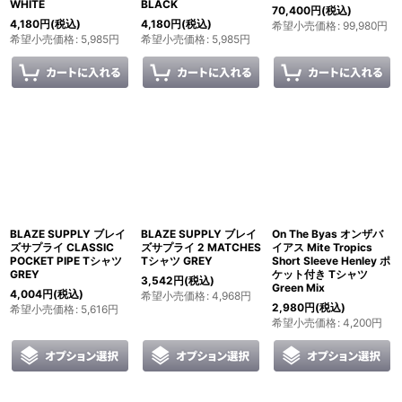
WHITE
BLACK
70,400
円
(税込)
4,180
円
(税込)
4,180
円
(税込)
希望小売価格
:
99,980
円
希望小売価格
:
5,985
円
希望小売価格
:
5,985
円
BLAZE SUPPLY ブレイ
BLAZE SUPPLY ブレイ
On The Byas オンザバ
ズサプライ CLASSIC
ズサプライ 2 MATCHES
イアス Mite Tropics
POCKET PIPE Tシャツ
Tシャツ GREY
Short Sleeve Henley ポ
GREY
ケット付き Tシャツ
3,542
円
(税込)
Green Mix
4,004
円
(税込)
希望小売価格
:
4,968
円
2,980
円
(税込)
希望小売価格
:
5,616
円
希望小売価格
:
4,200
円