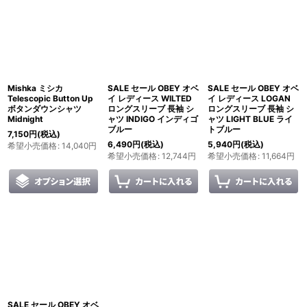
Mishka ミシカ
SALE セール OBEY オベ
SALE セール OBEY オベ
Telescopic Button Up
イ レディース WILTED
イ レディース LOGAN
ボタンダウンシャツ
ロングスリーブ 長袖 シ
ロングスリーブ 長袖 シ
Midnight
ャツ INDIGO インディゴ
ャツ LIGHT BLUE ライ
ブルー
トブルー
7,150
円
(税込)
6,490
円
(税込)
5,940
円
(税込)
希望小売価格
:
14,040
円
希望小売価格
:
12,744
円
希望小売価格
:
11,664
円
SALE セール OBEY オベ