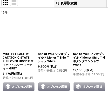
表示順変更
閉じる
16
件
表示数
:
並び順
:
絞り込む
MIGHTY HEALTHY
Son Of Wild ソンオブワ
Son Of Wild ソンオブワ
CATATONIC STATE
イルド Monet T Shirt T
イルド Monet Shirt 半袖
PULLOVER HOODIE マ
シャツ White
ボタンダウンシャツ
イティヘルシー フーデ
White
6,600
円
(税込)
ィー GREY
12,100
円
(税込)
希望小売価格
:
7,560
円
8,470
円
(税込)
希望小売価格
:
14,580
円
希望小売価格
:
11,880
円