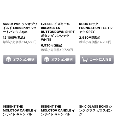
Son Of Wild ソンオブワ
EZEKIEL イズキール
ROOK ロック
イルド Eden Short ショ
BREAKER LS
FOUNDATION TEE Tシ
ートパンツ Aqua
BUTTONDOWN SHIRT
ャツ GREY
ボタンダウンシャツ
12,100
円
(税込)
2,980
円
(税込)
WHITE
希望小売価格
:
14,580
円
希望小売価格
:
4,200
円
6,930
円
(税込)
希望小売価格
:
9,720
円
INSIGHT THE
INSIGHT THE
SNIC GLASS BONG シ
MOLOTOV CANDLE イ
MOLOTOV CANDLE イ
ンク グラス ガラスボン
ンサイト キャンドル
ンサイト キャンドル
グ