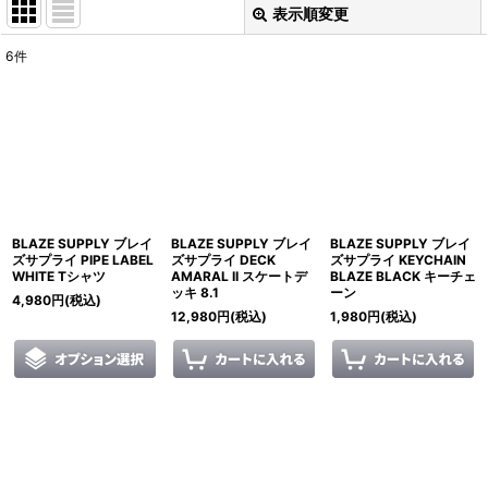
表示順変更
閉じる
6
件
表示数
:
並び順
:
絞り込む
BLAZE SUPPLY ブレイ
BLAZE SUPPLY ブレイ
BLAZE SUPPLY ブレイ
ズサプライ PIPE LABEL
ズサプライ DECK
ズサプライ KEYCHAIN
WHITE Tシャツ
AMARAL II スケートデ
BLAZE BLACK キーチェ
ッキ 8.1
ーン
4,980
円
(税込)
12,980
円
(税込)
1,980
円
(税込)