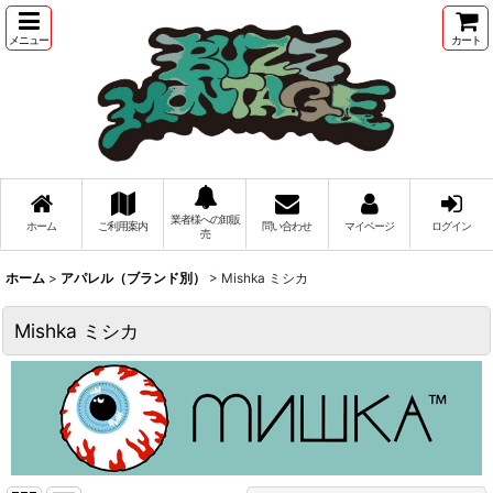
メニュー
カート
業者様への卸販
ホーム
ご利用案内
問い合わせ
マイページ
ログイン
売
ホーム
>
アパレル（ブランド別）
>
Mishka ミシカ
Mishka ミシカ