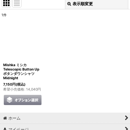
表示順変更
閉じる
1
件
表示数
:
並び順
:
絞り込む
Mishka ミシカ
Telescopic Button Up
ボタンダウンシャツ
Midnight
7,150
円
(税込)
希望小売価格
:
14,040
円
ホーム
マイページ