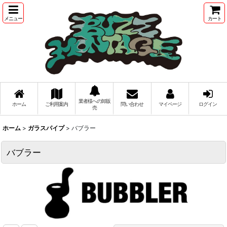
メニュー
カート
業者様への卸販
ホーム
ご利用案内
問い合わせ
マイページ
ログイン
売
ホーム
>
ガラスパイプ
>
バブラー
バブラー