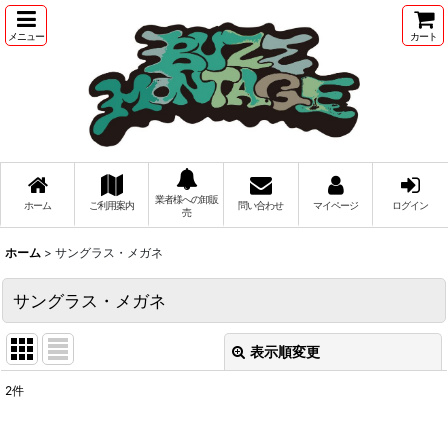
メニュー
カート
業者様への卸販
ホーム
ご利用案内
問い合わせ
マイページ
ログイン
売
ホーム
>
サングラス・メガネ
サングラス・メガネ
表示順変更
閉じる
2
件
表示数
: