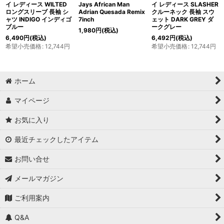
イ レディース WILTED
Jays African Man
イ レディース SLASHER
ロングスリーブ 長袖 シ
Adrian Quesada Remix
クルーネック 長袖 スウ
ャツ INDIGO インディゴ
7inch
ェット DARK GREY ダ
ブルー
ークグレー
1,980
円
(税込)
6,490
円
(税込)
6,492
円
(税込)
希望小売価格
:
12,744
円
希望小売価格
:
12,744
円
ホーム
マイページ
お気に入り
最近チェックしたアイテム
お問い合せ
メールマガジン
ご利用案内
Q&A