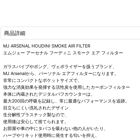
商品詳細
MJ ARSENAL HOUDINI SMOKE AIR FILTER
エムジェー アーセナル フーディニ スモーク エア フィルター
ガラスパイプやボング、ヴェポライザーを扱うブランド、
MJ Arsenalから、パーソナル エアフィルターになります。
非常にコンパクトなポケットサイズで、
強力な消臭効果を発揮する活性炭を使用したカーボンフィルター
本体に内蔵されたデジタルパフカウンターは、
最大200回の呼吸を記録し、常に最適なパフォーマンスを追跡。
目立ちにくい洗礼されたデザイン
生分解性プラスチック製なので、
使用後は安心して捨てられます。
お部屋や車の中にタバコを吸わない他の人がいたり、
ハーブやリキッド使用時に発生する匂いを抑え、