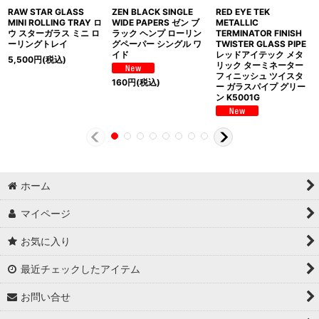
RAW STAR GLASS
ZEN BLACK SINGLE
RED EYE TEK
MINI ROLLING TRAY ロ
WIDE PAPERS ゼン ブ
METALLIC
ウ スターガラス ミニ ロ
ラック ヘンプ ローリン
TERMINATOR FINISH
ーリングトレイ
グペーパー シングル ワ
TWISTER GLASS PIPE
イド
レッドアイテック メタ
5,500
円
(税込)
リック ターミネーター
フィニッシュ ツイスタ
160
円
(税込)
ー ガラスパイプ グリー
ン K5001G
ホーム
マイページ
お気に入り
最近チェックしたアイテム
お問い合せ