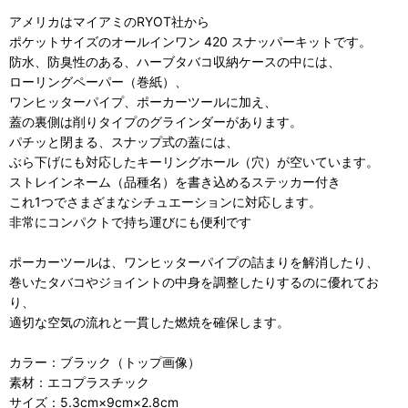
アメリカはマイアミのRYOT社から
ポケットサイズのオールインワン 420 スナッパーキットです。
防水、防臭性のある、ハーブタバコ収納ケースの中には、
ローリングペーパー（巻紙）、
ワンヒッターパイプ、ポーカーツールに加え、
蓋の裏側は削りタイプのグラインダーがあります。
パチッと閉まる、スナップ式の蓋には、
ぶら下げにも対応したキーリングホール（穴）が空いています。
ストレインネーム（品種名）を書き込めるステッカー付き
これ1つでさまざまなシチュエーションに対応します。
非常にコンパクトで持ち運びにも便利です
ポーカーツールは、ワンヒッターパイプの詰まりを解消したり、
巻いたタバコやジョイントの中身を調整​​したりするのに優れてお
り、
適切な空気の流れと一貫した燃焼を確保します。
カラー：ブラック（トップ画像）
素材：エコプラスチック
サイズ：5.3cm×9cm×2.8cm