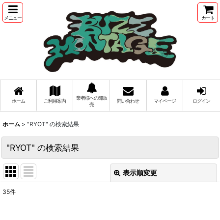
メニュー
カート
業者様への卸販
ホーム
ご利用案内
問い合わせ
マイページ
ログイン
売
ホーム
>
"RYOT"
の
検索結果
"RYOT"
の
検索結果
表示順変更
閉じる
35
件
商品検索
: