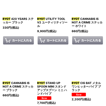
RYOT
420 YEARS ステ
RYOT
UTILITY TOOL
RYOT
CANNABIS IS
ッカー ブラック
V2 ユーティリティツー
NOT A CRIME ステッカ
ル
ー ホワイト
330
円
(税込)
9,900
円
(税込)
660
円
(税込)
RYOT
CANNABIS IS
RYOT
STAND UP
RYOT
CIG BAT メタル
NOT A CRIME ステッカ
SPOON MINI スタンド
ワンヒッターパイプ ブ
ー ブラック
アップスプーン ミニ ハ
ラック
ンドパイプ
660
円
(税込)
2,200
円
(税込)
7,700
円
(税込)