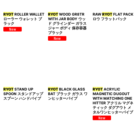
RYOT
ROLLER WALLET
RYOT
WOOD GR8TR
RAW
RYOT
FLAT PACK
ローラー ウォレット ブ
WITH JAR BODY ウッ
ロウ フラットパック
ラック
ド グラインダー ガラス
ジャー ボディ 保存容器
ブラック
RYOT
STAND UP
RYOT
BLACK GLASS
RYOT
ACRYLIC
SPOON スタンドアップ
BAT ブラック ガラス ワ
MAGNETIC DUGOUT
スプーン ハンドパイプ
ンヒッターパイプ
WITH MATCHING ONE
HITTER アクリル マグネ
ティック ダグアウト メ
タルワンヒッターパイプ