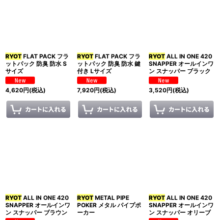
表示数
:
並び順
:
RYOT
FLAT PACK フラ
RYOT
FLAT PACK フラ
RYOT
ALL IN ONE 420
絞り込む
ットパック 防臭 防水 S
ットパック 防臭 防水 鍵
SNAPPER オールインワ
サイズ
付き Lサイズ
ン スナッパー ブラック
4,620
円
(税込)
7,920
円
(税込)
3,520
円
(税込)
RYOT
ALL IN ONE 420
RYOT
METAL PIPE
RYOT
ALL IN ONE 420
SNAPPER オールインワ
POKER メタル パイプポ
SNAPPER オールインワ
ン スナッパー ブラウン
ーカー
ン スナッパー オリーブ