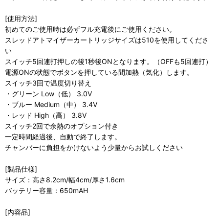
[使用方法]
初めてのご使用時は必ずフル充電後にご使用ください。
スレッドアトマイザーカートリッジサイズは510を使用してくださ
い
スイッチ5回連打押しの後1秒後ONとなります。（OFFも5回連打）
電源ONの状態でボタンを押している間加熱（気化）します。
スイッチ3回で温度切り替え
・グリーン Low（低） 3.0V
・ブルー Medium（中） 3.4V
・レッド High（高） 3.8V
スイッチ2回で余熱のオプション付き
一定時間経過後、自動で終了します。
チャンバーに負担をかけないよう少量からお試しください
[製品仕様]
サイズ：高さ8.2cm/幅4cm/厚さ1.6cm
バッテリー容量：650mAH
[内容品]