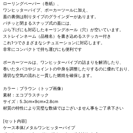
ローリングペーパー（巻紙）、
ワンヒッターパイプ、ポーカーツールに加え、
蓋の裏側は削りタイプのグラインダーがあります。
パチッと閉まるスナップ式の蓋には、
ぶら下げにも対応したキーリングホール（穴）が空いています。
ストレインネーム（品種名）を書き込めるステッカー付き
これ1つでさまざまなシチュエーションに対応します。
非常にコンパクトで持ち運びにも便利です
ポーカーツールは、ワンヒッターパイプの詰まりを解消したり、
巻いたタバコやジョイントの中身を調整​​したりするのに優れており、
適切な空気の流れと一貫した燃焼を確保します。
カラー：ブラウン（トップ画像）
素材：エコプラスチック
サイズ：5.3cm×9cm×2.8cm
材質の特性により完璧な数値ではございません事をご了承下さい
[セット内容]
ケース本体/メタルワンヒッターパイプ