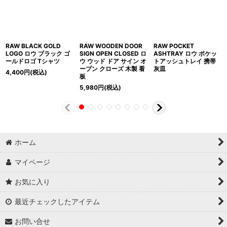
RAW BLACK GOLD
RAW WOODEN DOOR
RAW POCKET
LOGO ロウ ブラック ゴ
SIGN OPEN CLOSED ロ
ASHTRAY ロウ ポケッ
ールドロゴ Tシャツ
ウ ウッド ドア サイン オ
トアッシュトレイ 携帯
ープン クローズ 木製 看
灰皿
4,400
円
(税込)
板
5,980
円
(税込)
ホーム
マイページ
お気に入り
最近チェックしたアイテム
お問い合せ