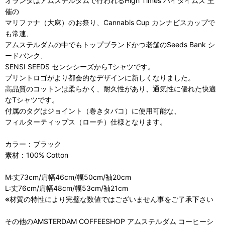
オランダはアムステルダムで行われるHigh Times ハイタイムズ 主
催の
マリファナ（大麻）のお祭り、Cannabis Cup カンナビスカップで
も常連、
アムステルダムの中でもトップブランドかつ老舗のSeeds Bank シ
ードバンク、
SENSI SEEDS センシシーズからTシャツです。
プリントロゴがより都会的なデザインに新しくなりました。
高品質のコットンは柔らかく、耐久性があり、通気性に優れた快適
なTシャツです。
付属のタグはジョイント（巻きタバコ）に使用可能な、
フィルターティップス（ローチ）仕様となります。
カラー：ブラック
素材：100% Cotton
M:丈73cm/肩幅46cm/幅50cm/袖20cm
L:丈76cm/肩幅48cm/幅53cm/袖21cm
※材質の特性により完璧な数値ではございません事をご了承下さい
その他のAMSTERDAM COFFEESHOP アムステルダム コーヒーシ