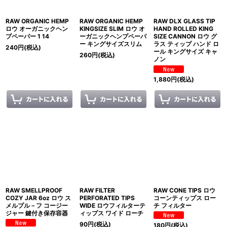
RAW ORGANIC HEMP
RAW ORGANIC HEMP
RAW DLX GLASS TIP
ロウ オーガニックヘン
KINGSIZE SLIM ロウ オ
HAND ROLLED KING
プペーパー 1 14
ーガニックヘンプペーパ
SIZE CANNON ロウ グ
ー キングサイズスリム
ラス ティップ ハンド ロ
240
円
(税込)
ール キングサイズ キャ
260
円
(税込)
ノン
1,880
円
(税込)
RAW SMELLPROOF
RAW FILTER
RAW CONE TIPS ロウ
COZY JAR 6oz ロウ ス
PERFORATED TIPS
コーンティップス ロー
メルプル－フ コージー
WIDE ロウフィルターテ
チ フィルター
ジャー 鍵付き保存容器
ィップス ワイド ローチ
90
円
(税込)
180
円
(税込)