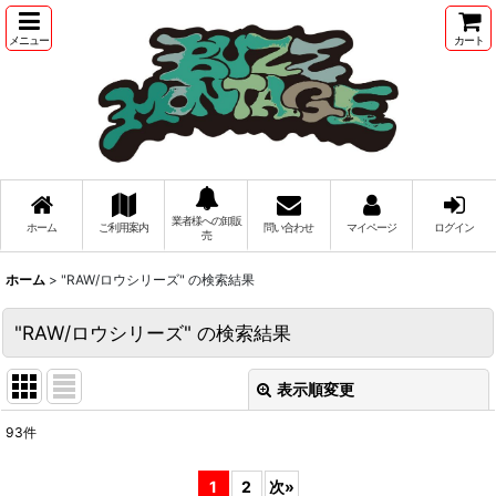
メニュー
カート
業者様への卸販
ホーム
ご利用案内
問い合わせ
マイページ
ログイン
売
ホーム
>
"RAW/ロウシリーズ"
の
検索結果
"RAW/ロウシリーズ"
の
検索結果
表示順変更
閉じる
93
件
商品検索
:
1
2
次
»