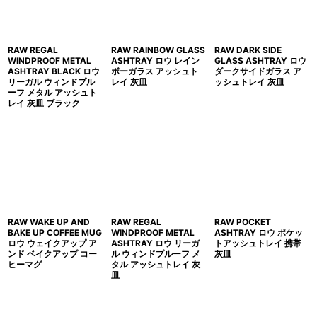
RAW REGAL
RAW RAINBOW GLASS
RAW DARK SIDE
WINDPROOF METAL
ASHTRAY ロウ レイン
GLASS ASHTRAY ロウ
ASHTRAY BLACK ロウ
ボーガラス アッシュト
ダークサイドガラス ア
リーガル ウィンドプル
レイ 灰皿
ッシュトレイ 灰皿
ーフ メタル アッシュト
レイ 灰皿 ブラック
RAW WAKE UP AND
RAW REGAL
RAW POCKET
BAKE UP COFFEE MUG
WINDPROOF METAL
ASHTRAY ロウ ポケッ
ロウ ウェイクアップ ア
ASHTRAY ロウ リーガ
トアッシュトレイ 携帯
ンド ベイクアップ コー
ル ウィンドプルーフ メ
灰皿
ヒーマグ
タル アッシュトレイ 灰
皿