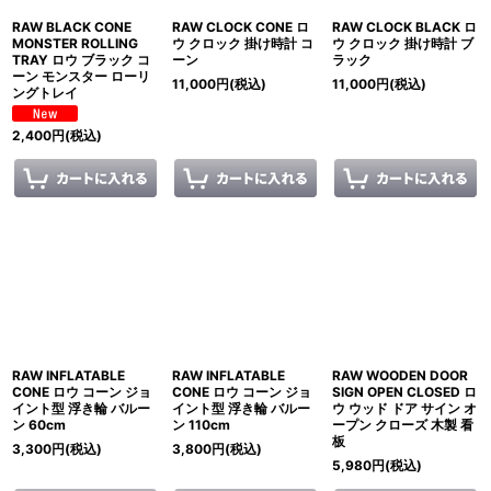
RAW BLACK CONE
RAW CLOCK CONE ロ
RAW CLOCK BLACK ロ
MONSTER ROLLING
ウ クロック 掛け時計 コ
ウ クロック 掛け時計 ブ
TRAY ロウ ブラック コ
ーン
ラック
ーン モンスター ローリ
11,000
円
(税込)
11,000
円
(税込)
ングトレイ
2,400
円
(税込)
RAW INFLATABLE
RAW INFLATABLE
RAW WOODEN DOOR
CONE ロウ コーン ジョ
CONE ロウ コーン ジョ
SIGN OPEN CLOSED ロ
イント型 浮き輪 バルー
イント型 浮き輪 バルー
ウ ウッド ドア サイン オ
ン 60cm
ン 110cm
ープン クローズ 木製 看
板
3,300
円
(税込)
3,800
円
(税込)
5,980
円
(税込)