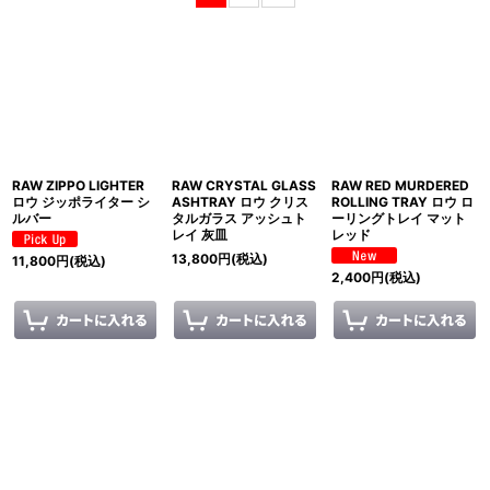
表示数
:
並び順
:
絞り込む
RAW ZIPPO LIGHTER
RAW CRYSTAL GLASS
RAW RED MURDERED
ロウ ジッポライター シ
ASHTRAY ロウ クリス
ROLLING TRAY ロウ ロ
ルバー
タルガラス アッシュト
ーリングトレイ マット
レイ 灰皿
レッド
13,800
円
(税込)
11,800
円
(税込)
2,400
円
(税込)