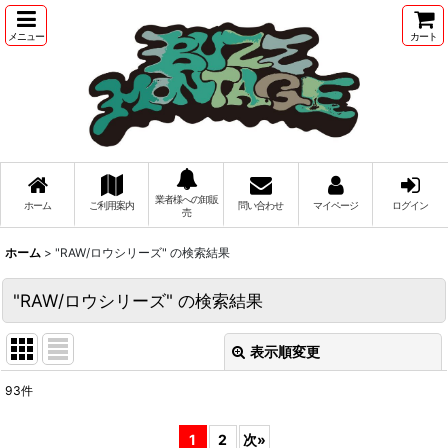
メニュー
カート
業者様への卸販
ホーム
ご利用案内
問い合わせ
マイページ
ログイン
売
ホーム
>
"RAW/ロウシリーズ"
の
検索結果
"RAW/ロウシリーズ"
の
検索結果
表示順変更
閉じる
93
件
商品検索
:
1
2
次
»