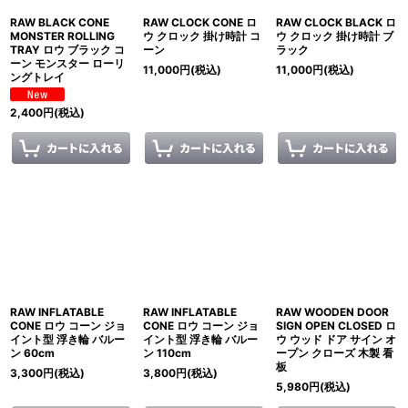
RAW BLACK CONE
RAW CLOCK CONE ロ
RAW CLOCK BLACK ロ
MONSTER ROLLING
ウ クロック 掛け時計 コ
ウ クロック 掛け時計 ブ
TRAY ロウ ブラック コ
ーン
ラック
ーン モンスター ローリ
11,000
円
(税込)
11,000
円
(税込)
ングトレイ
2,400
円
(税込)
RAW INFLATABLE
RAW INFLATABLE
RAW WOODEN DOOR
CONE ロウ コーン ジョ
CONE ロウ コーン ジョ
SIGN OPEN CLOSED ロ
イント型 浮き輪 バルー
イント型 浮き輪 バルー
ウ ウッド ドア サイン オ
ン 60cm
ン 110cm
ープン クローズ 木製 看
板
3,300
円
(税込)
3,800
円
(税込)
5,980
円
(税込)