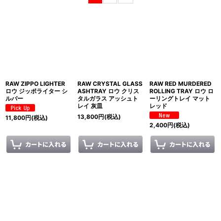
表示数
:
並び順
:
絞り込む
RAW ZIPPO LIGHTER
RAW CRYSTAL GLASS
RAW RED MURDERED
ロウ ジッポライター シ
ASHTRAY ロウ クリス
ROLLING TRAY ロウ ロ
ルバー
タルガラス アッシュト
ーリングトレイ マット
レイ 灰皿
レッド
13,800
円
(税込)
11,800
円
(税込)
2,400
円
(税込)