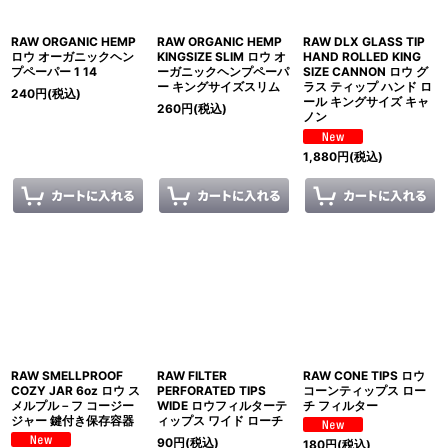
RAW ORGANIC HEMP
RAW ORGANIC HEMP
RAW DLX GLASS TIP
ロウ オーガニックヘン
KINGSIZE SLIM ロウ オ
HAND ROLLED KING
プペーパー 1 14
ーガニックヘンプペーパ
SIZE CANNON ロウ グ
ー キングサイズスリム
ラス ティップ ハンド ロ
240
円
(税込)
ール キングサイズ キャ
260
円
(税込)
ノン
1,880
円
(税込)
RAW SMELLPROOF
RAW FILTER
RAW CONE TIPS ロウ
COZY JAR 6oz ロウ ス
PERFORATED TIPS
コーンティップス ロー
メルプル－フ コージー
WIDE ロウフィルターテ
チ フィルター
ジャー 鍵付き保存容器
ィップス ワイド ローチ
90
円
(税込)
180
円
(税込)