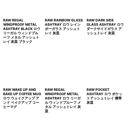
RAW REGAL
RAW RAINBOW GLASS
RAW DARK SIDE
WINDPROOF METAL
ASHTRAY ロウ レイン
GLASS ASHTRAY ロウ
ASHTRAY BLACK ロウ
ボーガラス アッシュト
ダークサイドガラス ア
リーガル ウィンドプル
レイ 灰皿
ッシュトレイ 灰皿
ーフ メタル アッシュト
レイ 灰皿 ブラック
RAW WAKE UP AND
RAW REGAL
RAW POCKET
BAKE UP COFFEE MUG
WINDPROOF METAL
ASHTRAY ロウ ポケッ
ロウ ウェイクアップ ア
ASHTRAY ロウ リーガ
トアッシュトレイ 携帯
ンド ベイクアップ コー
ル ウィンドプルーフ メ
灰皿
ヒーマグ
タル アッシュトレイ 灰
皿