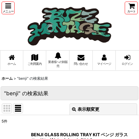
メニュー
カート
業者様への卸販
ホーム
ご利用案内
問い合わせ
マイページ
ログイン
売
ホーム
>
"benji"
の
検索結果
"benji"
の
検索結果
表示順変更
閉じる
5
件
商品検索
:
BENJI GLASS ROLLING TRAY KIT ベンジ ガラス