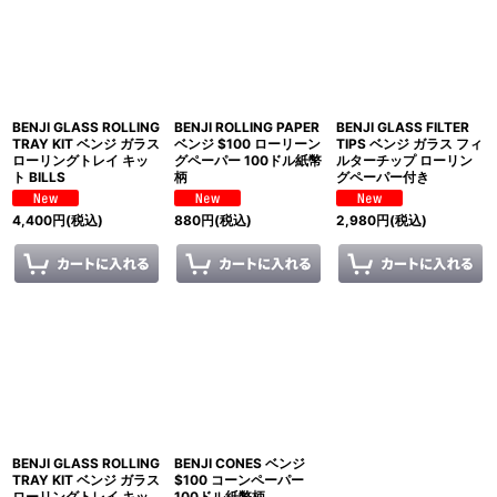
表示数
:
並び順
:
BENJI GLASS ROLLING
BENJI ROLLING PAPER
BENJI GLASS FILTER
絞り込む
TRAY KIT ベンジ ガラス
ベンジ $100 ローリーン
TIPS ベンジ ガラス フィ
ローリングトレイ キッ
グペーパー 100ドル紙幣
ルターチップ ローリン
ト BILLS
柄
グペーパー付き
4,400
円
(税込)
880
円
(税込)
2,980
円
(税込)
BENJI GLASS ROLLING
BENJI CONES ベンジ
TRAY KIT ベンジ ガラス
$100 コーンペーパー
ローリングトレイ キッ
100ドル紙幣柄