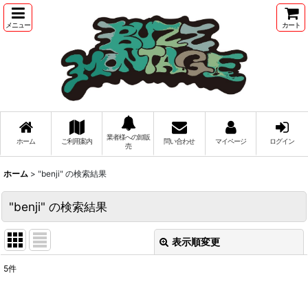
メニュー
カート
業者様への卸販
ホーム
ご利用案内
問い合わせ
マイページ
ログイン
売
ホーム
>
"benji"
の
検索結果
"benji"
の
検索結果
表示順変更
閉じる
5
件
商品検索
: