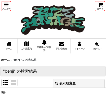
メニュー
カート
業者様への卸販
ホーム
ご利用案内
問い合わせ
マイページ
ログイン
売
ホーム
>
"benji"
の
検索結果
"benji"
の
検索結果
表示順変更
閉じる
5
件
商品検索
: