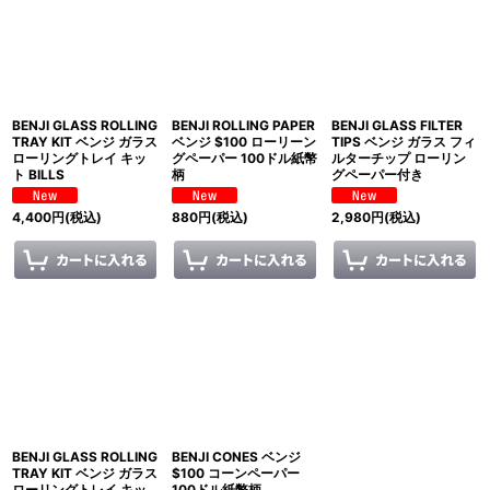
表示数
:
並び順
:
BENJI GLASS ROLLING
BENJI ROLLING PAPER
BENJI GLASS FILTER
絞り込む
TRAY KIT ベンジ ガラス
ベンジ $100 ローリーン
TIPS ベンジ ガラス フィ
ローリングトレイ キッ
グペーパー 100ドル紙幣
ルターチップ ローリン
ト BILLS
柄
グペーパー付き
4,400
円
(税込)
880
円
(税込)
2,980
円
(税込)
BENJI GLASS ROLLING
BENJI CONES ベンジ
TRAY KIT ベンジ ガラス
$100 コーンペーパー
ローリングトレイ キッ
100ドル紙幣柄