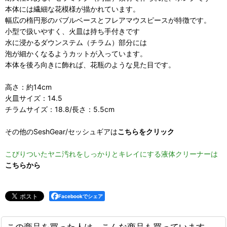
本体には繊細な花模様が描かれています。
幅広の楕円形のバブルベースとフレアマウスピースが特徴です。
小型で扱いやすく、火皿は持ち手付きです
水に浸かるダウンステム（チラム）部分には
泡が細かくなるようカットが入っています。
本体を後ろ向きに飾れば、花瓶のような見た目です。
高さ：約14cm
火皿サイズ：14.5
チラムサイズ：18.8/長さ：5.5cm
その他のSeshGear/セッシュギアは
こちらをクリック
こびりついたヤニ汚れをしっかりとキレイにする液体クリーナーは
こちらから
Facebookでシェア
この商品を買った人は、こんな商品も買っています