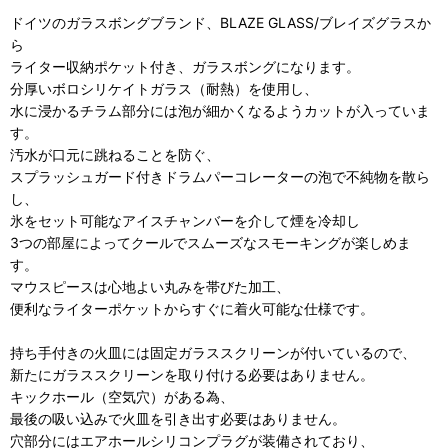
ドイツのガラスボングブランド、BLAZE GLASS/ブレイズグラスか
ら
ライター収納ポケット付き、ガラスボングになります。
分厚いボロシリケイトガラス（耐熱）を使用し、
水に浸かるチラム部分には泡が細かくなるようカットが入っていま
す。
汚水が口元に跳ねることを防ぐ、
スプラッシュガード付きドラムパーコレーターの泡で不純物を散ら
し、
氷をセット可能なアイスチャンバーを介して煙を冷却し
3つの部屋によってクールでスムーズなスモーキングが楽しめま
す。
マウスピースは心地よい丸みを帯びた加工、
便利なライターポケットからすぐに着火可能な仕様です。
持ち手付きの火皿には固定ガラススクリーンが付いているので、
新たにガラススクリーンを取り付ける必要はありません。
キックホール（空気穴）がある為、
最後の吸い込みで火皿を引き出す必要はありません。
穴部分にはエアホールシリコンプラグが装備されており、