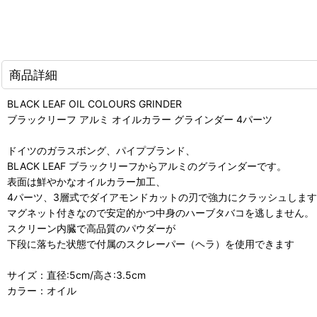
商品詳細
BLACK LEAF OIL COLOURS GRINDER
ブラックリーフ アルミ オイルカラー グラインダー 4パーツ
ドイツのガラスボング、パイプブランド、
BLACK LEAF ブラックリーフからアルミのグラインダーです。
表面は鮮やかなオイルカラー加工、
4パーツ、3層式でダイアモンドカットの刃で強力にクラッシュしま
マグネット付きなので安定的かつ中身のハーブタバコを逃しません。
スクリーン内臓で高品質のパウダーが
下段に落ちた状態で付属のスクレーパー（ヘラ）を使用できます
サイズ：直径:5cm/高さ:3.5cm
カラー：オイル