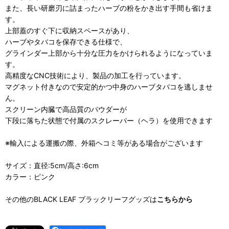
また、長い研磨刃に詰まったハーブの粉をかき出す手間も省けま
す。
上部蓋のすぐ下に収納スペースがあり、
ハーブやタバコを保存できる仕様で、
グラインダー上部から十分な圧力をかけられるようになっていま
す。
高精度なCNC技術により、製品の加工を行っています。
マグネット付きなので安定的かつ中身のハーブタバコを逃しませ
ん。
スクリーン内臓で高品質のパウダーが
下段に落ちた状態で付属のスクレーパー（ヘラ）を使用できます
※輸入による運搬の際、外箱ヘコミ等がある場合がございます
サイズ：直径:5cm/高さ:6cm
カラー：ピンク
その他のBLACK LEAF ブラックリーフグッズは
こちらから