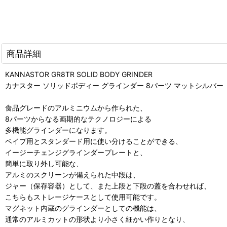
商品詳細
KANNASTOR GR8TR SOLID BODY GRINDER
カナスター ソリッドボディー グラインダー 8パーツ マットシルバー
食品グレードのアルミニウムから作られた、
8パーツからなる画期的なテクノロジーによる
多機能グラインダーになります。
ベイプ用とスタンダード用に使い分けることができる、
イージーチェンジグラインダープレートと、
簡単に取り外し可能な、
アルミのスクリーンが備えられた中段は、
ジャー（保存容器）として、また上段と下段の蓋を合わせれば、
こちらもストレージケースとして使用可能です。
マグネット内蔵のグラインダーとしての機能は、
通常のアルミカットの形状より小さく細かい作りとなり、