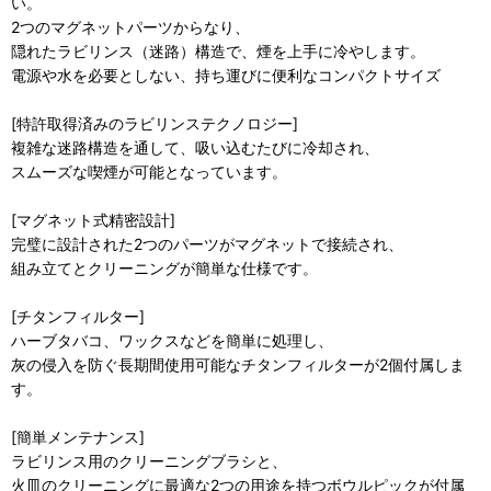
い。
2つのマグネットパーツからなり、
隠れたラビリンス（迷路）構造で、煙を上手に冷やします。
電源や水を必要としない、持ち運びに便利なコンパクトサイズ
[特許取得済みのラビリンステクノロジー]
複雑な迷路構造を通して、吸い込むたびに冷却され、
スムーズな喫煙が可能となっています。
[マグネット式精密設計]
完璧に設計された2つのパーツがマグネットで接続され、
組み立てとクリーニングが簡単な仕様です。
[チタンフィルター]
ハーブタバコ、ワックスなどを簡単に処理し、
灰の侵入を防ぐ長期間使用可能なチタンフィルターが2個付属しま
す。
[簡単メンテナンス]
ラビリンス用のクリーニングブラシと、
火皿のクリーニングに最適な2つの用途を持つボウルピックが付属