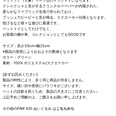
マリファナ（大麻）リーフ型のドッグトイになります。
クシャクシャと音がするクリンクルペーパーが内蔵された、
柔らかなファブリック生地で作られており、
プッシュでピーピーと音が鳴る、スクエーカー仕様となります。
投げるなど様々な遊びに最適です。
ペットトイとしてだけでなく、
お部屋の棚や車、コレクションとしてもGOODです
サイズ：高さ33cm×幅23cm
※製品の形状によりおおよその数値となります
カラー：グリーン
素材：100% ポリエステル/スクエーカー
[必ずお読みください]
製品の特性により、全く同じ商品が存在しません。
サイズ、縫い目や形状にバラツキがございます。
ペットの誤飲を防ぐため、製品の大きさにご注意ください。
上記予めご理解の上、ご購入をお願い申し上げます。
その他のPAW 420 ぬいぐるみ は
こちらから