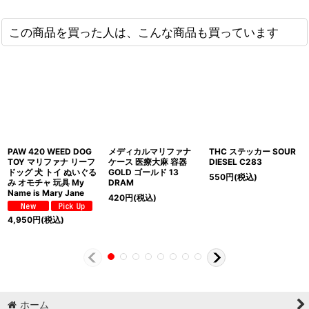
この商品を買った人は、こんな商品も買っています
PAW 420 WEED DOG
メディカルマリファナ
THC ステッカー SOUR
TOY マリファナ リーフ
ケース 医療大麻 容器
DIESEL C283
ドッグ 犬 トイ ぬいぐる
GOLD ゴールド 13
550
円
(税込)
み オモチャ 玩具 My
DRAM
Name is Mary Jane
420
円
(税込)
4,950
円
(税込)
ホーム