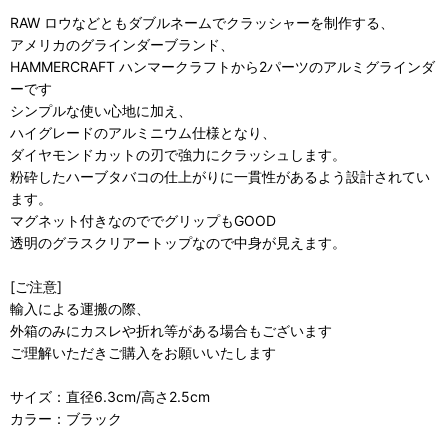
RAW ロウなどともダブルネームでクラッシャーを制作する、
アメリカのグラインダーブランド、
HAMMERCRAFT ハンマークラフトから2パーツのアルミグラインダ
ーです
シンプルな使い心地に加え、
ハイグレードのアルミニウム仕様となり、
ダイヤモンドカットの刃で強力にクラッシュします。
粉砕したハーブタバコの仕上がりに一貫性があるよう設計されてい
ます。
マグネット付きなのででグリップもGOOD
透明のグラスクリアートップなので中身が見えます。
[ご注意]
輸入による運搬の際、
外箱のみにカスレや折れ等がある場合もございます
ご理解いただきご購入をお願いいたします
サイズ：直径6.3cm/高さ2.5cm
カラー：ブラック