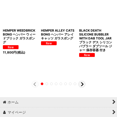
HEMPER WEEDBRICK
HEMPER ALLEY CATS
BLACK DEATH
BONG ヘンパー ウィー
BONG ヘンパー アレイ
SILICONE BUBBLER
ドブリック ガラスボン
キャッツ ガラスボング
WITH DAB TOOL JAR
グ
ブラック デス シリコン
バブラー ダブツール ジ
ャー 保存容器 付き
11,800
円
(税込)
ホーム
マイページ