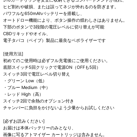
ヒビ割れや破損、または誤ってネジが外れるのを防ぎます。
パワフルな650mAhバッテリーを搭載し、
オートドロー機能により、ボタン操作の煩わしさはありません。
下部のボタンで3段階の電圧レベルに切り替えが可能
CBDリキッドやオイル、
電子タバコ（ベイプ）製品に最良なベポライザーです
[使用方法]
初めてのご使用時は必ずフル充電後にご使用ください。
底部スイッチ5回クリックで電源ON（OFFも5回）
スイッチ3回で電圧レベル切り替え
・グリーン Low（低）
・ブルー Medium（中）
・レッド High（高）
スイッチ2回で余熱のオプション付き
チャンバーに負担をかけないよう少量からお試しください
[必ずお読みください]
お届けは本体バッテリーのみとなり、
画像に写るアトマイザー カートリッジは含みません。