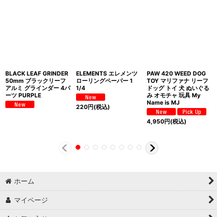
BLACK LEAF GRINDER
ELEMENTS エレメンツ
PAW 420 WEED DOG
50mm ブラックリーフ
ローリングペーパー 1
TOY マリファナ リーフ
アルミ グラインダー 4パ
1/4
ドッグ トイ 犬 ぬいぐる
ーツ PURPLE
み オモチャ 玩具 My
Name is MJ
220
円
(税込)
4,950
円
(税込)
ホーム
マイページ