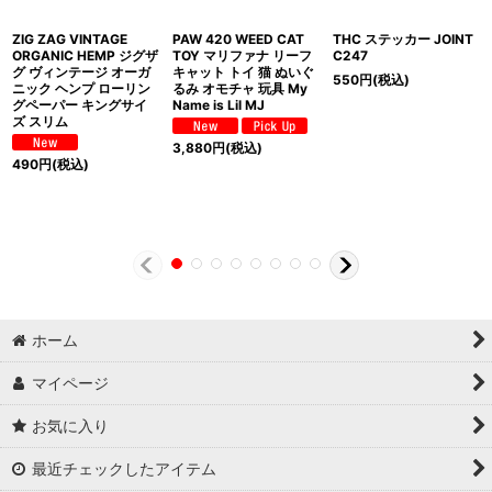
ZIG ZAG VINTAGE
PAW 420 WEED CAT
THC ステッカー JOINT
ORGANIC HEMP ジグザ
TOY マリファナ リーフ
C247
グ ヴィンテージ オーガ
キャット トイ 猫 ぬいぐ
550
円
(税込)
ニック ヘンプ ローリン
るみ オモチャ 玩具 My
グペーパー キングサイ
Name is Lil MJ
ズ スリム
3,880
円
(税込)
490
円
(税込)
ホーム
マイページ
お気に入り
最近チェックしたアイテム