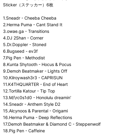
Sticker（ステッカー）6枚
1.Sneadr - Cheeba Cheeba
2.Herma Puma - Cant Stand It
3.owae.ga - Transitions
4.DJ 2Shan - Corner
5.Dr.Doppler - Stoned
6.Bugseed - ev3f
7.Pig Pen - Methodist
8.Kunta Shytooth - Hocus & Pocus
9.Demoh Beatmaker - Lights Off
10.Kilroywash3r3 - CAPRISUN
11.K4THQUARTER - End of Heart
12.Tortilla Katour - Tip Top
13.M/\rc0s1d0 - Honolulu dreamin'
14.Sneadr - Anthem Style D2
15.Alcynoos & Parental - Origami
16.Herma Puma - Deep Reflections
17.Demoh Beatmaker & Diamond C - Steppenwolf
18.Pig Pen - Caffeine