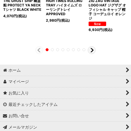
THE GHOST SHIP 幽霊
HIGH TIMES ROLLING
ZIG ZAG VINTAGE
船 PROTECT YA NECK
TRAY ハイタイムズ ロ
LOGO HAT ジグザグ オ
Tシャツ BLACK WHITE
ーリングトレイ
フィシャル キャップ 帽
APPROVED
子 コーデュロイ オレン
4,070
円
(税込)
ジ
2,980
円
(税込)
6,930
円
(税込)
ホーム
マイページ
お気に入り
最近チェックしたアイテム
お問い合せ
メールマガジン