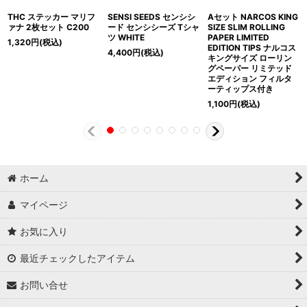
THC ステッカー マリフ
SENSI SEEDS センシシ
Aセット NARCOS KING
ァナ 2枚セット C200
ード センシシーズ Tシャ
SIZE SLIM ROLLING
ツ WHITE
PAPER LIMITED
1,320
円
(税込)
EDITION TIPS ナルコス
4,400
円
(税込)
キングサイズ ローリン
グペーパー リミテッド
エディション フィルタ
ーティップス付き
1,100
円
(税込)
ホーム
マイページ
お気に入り
最近チェックしたアイテム
お問い合せ