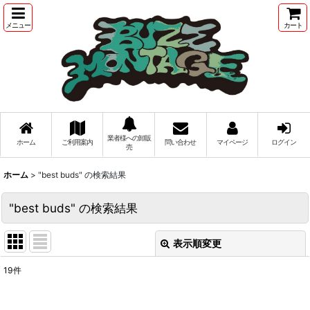
メニュー
カート
業者様への卸販
ホーム
ご利用案内
問い合わせ
マイページ
ログイン
売
ホーム
>
"best buds"
の
検索結果
"best buds"
の
検索結果
表示順変更
閉じる
19
件
商品検索
: