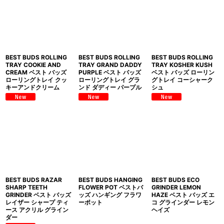
表示数
:
並び順
:
BEST BUDS ROLLING
BEST BUDS ROLLING
BEST BUDS ROLLING
絞り込む
TRAY COOKIE AND
TRAY GRAND DADDY
TRAY KOSHER KUSH
CREAM ベスト バッズ
PURPLE ベスト バッズ
ベスト バッズ ローリン
ローリングトレイ クッ
ローリングトレイ グラ
グトレイ コーシャーク
キーアンドクリーム
ンド ダディー パープル
シュ
BEST BUDS RAZAR
BEST BUDS HANGING
BEST BUDS ECO
SHARP TEETH
FLOWER POT ベストバ
GRINDER LEMON
GRINDER ベスト バッズ
ッズ ハンギング フラワ
HAZE ベスト バッズ エ
レイザー シャープ ティ
ーポット
コ グラインダー レモン
ース アクリル グライン
ヘイズ
ダー