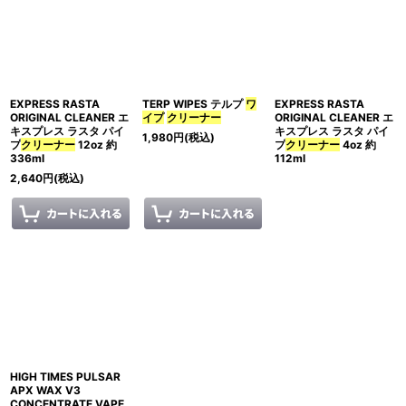
表示数
:
並び順
:
EXPRESS RASTA
TERP WIPES テルプ
ワ
EXPRESS RASTA
絞り込む
ORIGINAL CLEANER エ
イプ
クリーナー
ORIGINAL CLEANER エ
キスプレス ラスタ パイ
キスプレス ラスタ パイ
1,980
円
(税込)
プ
クリーナー
12oz 約
プ
クリーナー
4oz 約
336ml
112ml
2,640
円
(税込)
HIGH TIMES PULSAR
APX WAX V3
CONCENTRATE VAPE