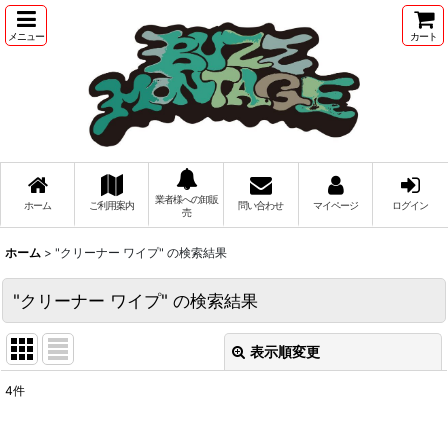
メニュー
カート
業者様への卸販
ホーム
ご利用案内
問い合わせ
マイページ
ログイン
売
ホーム
>
"クリーナー ワイプ"
の
検索結果
"クリーナー ワイプ"
の
検索結果
表示順変更
閉じる
4
件
商品検索
: