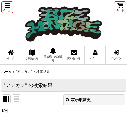
メニュー
カート
業者様への卸販
ホーム
ご利用案内
問い合わせ
マイページ
ログイン
売
ホーム
>
"アフガン"
の
検索結果
"アフガン"
の
検索結果
表示順変更
閉じる
12
件
商品検索
: