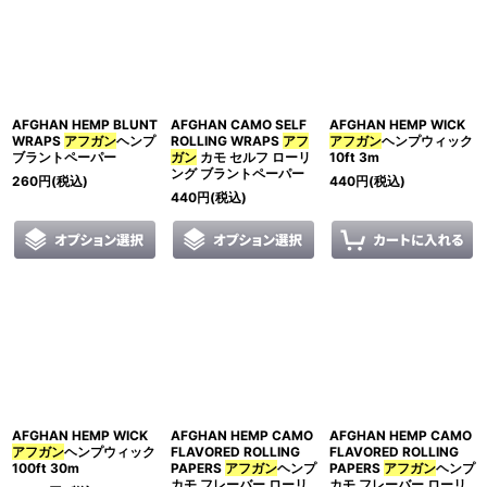
表示数
:
並び順
:
AFGHAN HEMP BLUNT
AFGHAN CAMO SELF
AFGHAN HEMP WICK
絞り込む
WRAPS
アフガン
ヘンプ
ROLLING WRAPS
アフ
アフガン
ヘンプウィック
ブラントペーパー
ガン
カモ セルフ ローリ
10ft 3m
ング ブラントペーパー
260
円
(税込)
440
円
(税込)
440
円
(税込)
AFGHAN HEMP WICK
AFGHAN HEMP CAMO
AFGHAN HEMP CAMO
アフガン
ヘンプウィック
FLAVORED ROLLING
FLAVORED ROLLING
100ft 30m
PAPERS
アフガン
ヘンプ
PAPERS
アフガン
ヘンプ
カモ フレーバー ローリ
カモ フレーバー ローリ