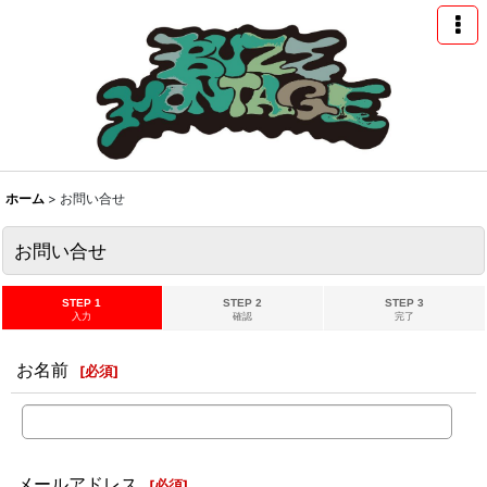
ホーム
>
お問い合せ
お問い合せ
STEP 1
STEP 2
STEP 3
入力
確認
完了
お名前
[
必須
]
メールアドレス
[
必須
]