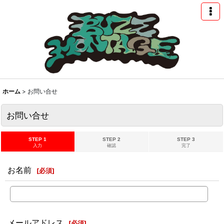
ホーム
>
お問い合せ
お問い合せ
STEP 1
STEP 2
STEP 3
入力
確認
完了
お名前
[
必須
]
メールアドレス
[
必須
]