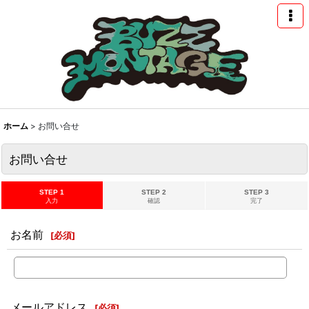
ホーム
>
お問い合せ
お問い合せ
STEP 1
STEP 2
STEP 3
入力
確認
完了
お名前
[
必須
]
メールアドレス
[
必須
]