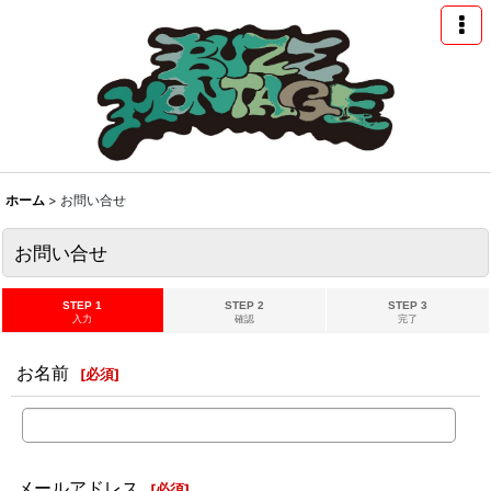
ホーム
>
お問い合せ
お問い合せ
STEP 1
STEP 2
STEP 3
入力
確認
完了
お名前
[
必須
]
メールアドレス
[
必須
]