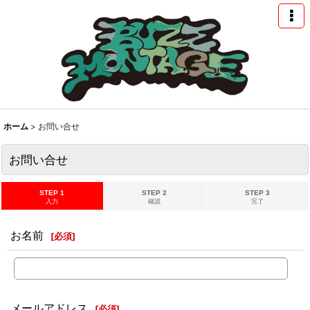
ホーム
>
お問い合せ
お問い合せ
STEP 1
STEP 2
STEP 3
入力
確認
完了
お名前
[
必須
]
メールアドレス
[
必須
]